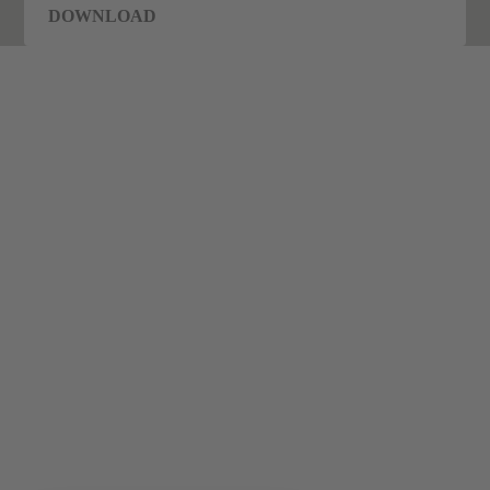
DOWNLOAD
Wasserstoff
Aktuelles
Aktuelles
Wasserstoff ist
nun auch ein Teil von uns!
ist nun
auch ein
Teil von
uns!