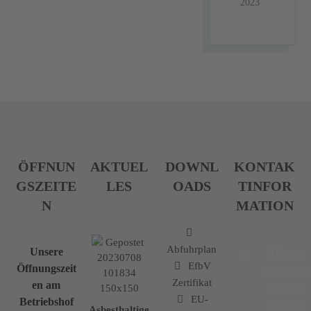
2023
ÖFFNUN
AKTUEL
DOWNL
KONTAK
GSZEITE
LES
OADS
TINFOR
N
MATION
Abfuhrplan
Unsere
Adresse
EfbV
Öffnungszeit
Nachtweide
Zertifikat
en am
14, 89407
EU-
Betriebshof
Dillingen
Asbesthaltige