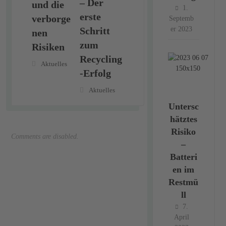
– Der
und die
1.
erste
verborge
Septemb
Schritt
er 2023
nen
zum
Risiken
Recycling
Aktuelles
-Erfolg
Aktuelles
Untersc
hätztes
Risiko
Comments are disabled.
–
Batteri
en im
Restmü
ll
7.
April