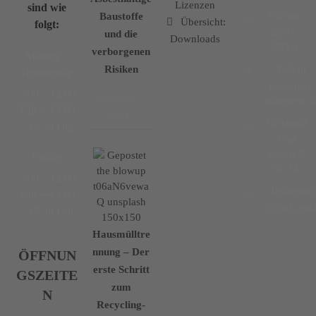
Lizenzen
sind wie
Telefon
Baustoffe
Übersicht:
folgt:
09071
und die
Downloads
5883-0
verborgenen
Montag –
Risiken
E-Mail
Donnerstag
1.
info@fisel-
7:00 – 12:00
September
transporte.d
Uhr + 13:00
2023
Facebook
– 16:30 Uhr
Fisel
GmbH &
Freitag
Co. KG
7:00 – 12:00
Instagram
Uhr + 13:00
@fisel_gmb
– 15:30 Uhr
Hausmülltre
nnung – Der
ÖFFNUN
erste Schritt
GSZEITE
zum
N
Recycling-