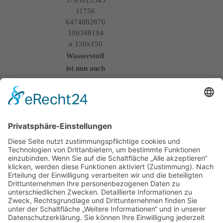
Wasserstoff
ist nun auch
ein Teil von
uns!
15. März
2023
Hühnerwört
h – Deine
Anlaufstelle