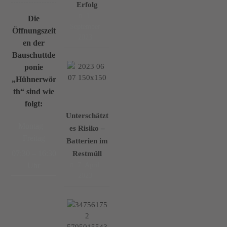
Erfolg
1.
Die
September
Öffnungszeit
2023
en der
Bauschuttde
ponie
„Hühnerwör
th“ sind wie
folgt:
Unterschätzt
Montag –
es Risiko –
Freitag
Batterien im
07:30 – 16:30
Restmüll
7. April
Uhr
2023