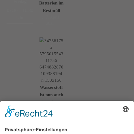
Freitag
Batterien im
07:30 – 16:30
Restmüll
7. April
Uhr
2023
Wasserstoff
ist nun auch
ein Teil von
uns!
15. März
2023