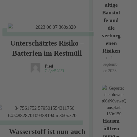
altige
Baustof
fe und
die
verborg
Unterschätztes Risiko –
enen
Risiken
Batterien im Restmüll
1.
Septemb
Fisel
er 2023
7. April 2023
Hausm
ülltren
Wasserstoff ist nun auch
nung –