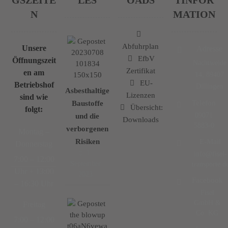
GSZEITE
LES
OADS
TINFOR
N
MATION
Abfuhrplan
Unsere
Adresse
EfbV
Öffnungszeit
Nachtweide
Zertifikat
en am
14, 89407
EU-
Betriebshof
Dillingen
Asbesthaltige
Lizenzen
sind wie
Telefon
Baustoffe
Übersicht:
folgt:
09071
und die
Downloads
5883-0
verborgenen
Montag –
Risiken
E-Mail
Donnerstag
1.
info@fisel-
7:00 – 12:00
September
transporte.d
Uhr + 13:00
2023
Facebook
– 16:30 Uhr
Fisel
GmbH &
Freitag
Co. KG
7:00 – 12:00