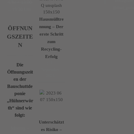
Instagram
Uhr + 13:00
@fisel_gmb
– 15:30 Uhr
Hausmülltre
nnung – Der
ÖFFNUN
erste Schritt
GSZEITE
zum
N
Recycling-
Erfolg
1.
Die
September
Öffnungszeit
2023
en der
Bauschuttde
ponie
„Hühnerwör
th“ sind wie
folgt:
Unterschätzt
Montag –
es Risiko –