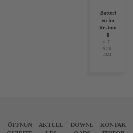
–
Batteri
en im
Restmü
ll
7.
April
2023
ÖFFNUN
AKTUEL
DOWNL
KONTAK