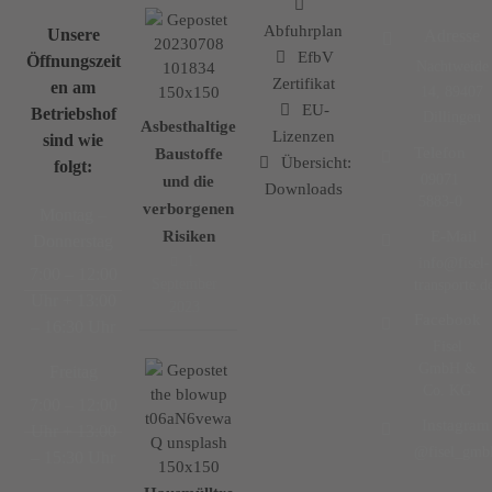
Abfuhrplan
Unsere
Adresse
EfbV
Öffnungszeit
Nachtweide
Zertifikat
en am
14, 89407
EU-
Betriebshof
Dillingen
Asbesthaltige
Lizenzen
sind wie
Telefon
Baustoffe
Übersicht:
folgt:
09071
und die
Downloads
5883-0
verborgenen
Montag –
Risiken
E-Mail
Donnerstag
1.
info@fisel-
7:00 – 12:00
September
transporte.d
Uhr + 13:00
2023
Facebook
– 16:30 Uhr
Fisel
GmbH &
Freitag
Co. KG
7:00 – 12:00
Instagram
Uhr + 13:00
@fisel_gmb
– 15:30 Uhr