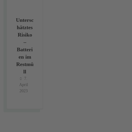
Untersc
hätztes
Risiko
–
Batteri
en im
Restmü
ll
7.
April
2023