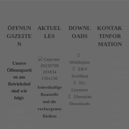
ÖFFNUN
AKTUEL
DOWNL
KONTAK
GSZEITE
LES
OADS
TINFOR
N
MATION
Abfuhrplan
Unsere
Adresse
EfbV
Öffnungszeit
Nachtweide
Zertifikat
en am
14, 89407
EU-
Betriebshof
Dillingen
Asbesthaltige
Lizenzen
sind wie
Telefon
Baustoffe
Übersicht:
folgt:
09071
und die
Downloads
5883-0
verborgenen
Montag –
Risiken
E-Mail
Donnerstag
1.
info@fisel-
7:00 – 12:00
September
transporte.d