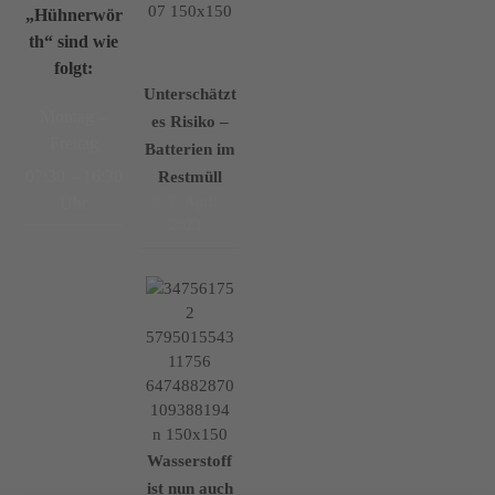
„Hühnerwör
th“ sind wie
folgt:
Unterschätzt
Montag –
es Risiko –
Freitag
Batterien im
07:30 – 16:30
Restmüll
7. April
Uhr
2023
Wasserstoff
ist nun auch