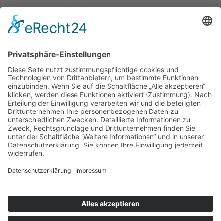
ein Teil von
uns!
15. März
2023
Hühnerwört
h – Deine
Anlaufstelle
für Baustoff
7. Februar
2023