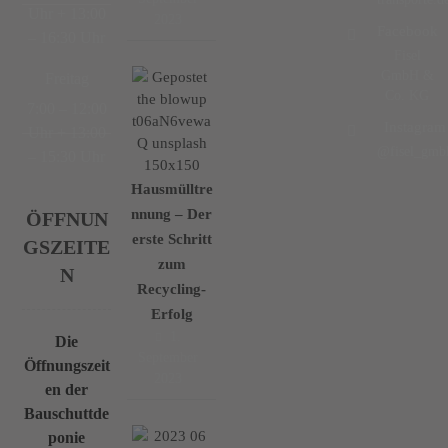
Uhr + 13:00
2023
Facebook
– 16:30 Uhr
Fisel
GmbH &
Freitag
Co. KG
7:00 – 12:00
Instagram
Uhr + 13:00
@fisel_gmb
– 15:30 Uhr
Hausmülltre
nnung – Der
ÖFFNUN
erste Schritt
GSZEITE
zum
N
Recycling-
Erfolg
1.
Die
September
Öffnungszeit
2023
en der
Bauschuttde
ponie