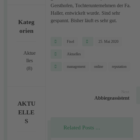
Gersthofen, Tochterunternehmen der Fa.
Haller, entwickelt wurde. Sind sehr
gespannt. Bisher läuft es sehr gut.
Kateg
orien
Fisel
25. Mai 2020
Aktue
Aktuelles
lles
management
online
reputation
(8)
Next
Abbiegeassistent
AKTU
ELLE
S
Related Posts ...